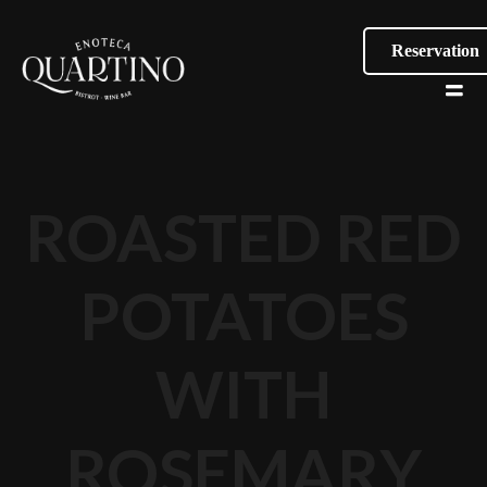
Reservation
ROASTED RED
POTATOES
WITH
ROSEMARY